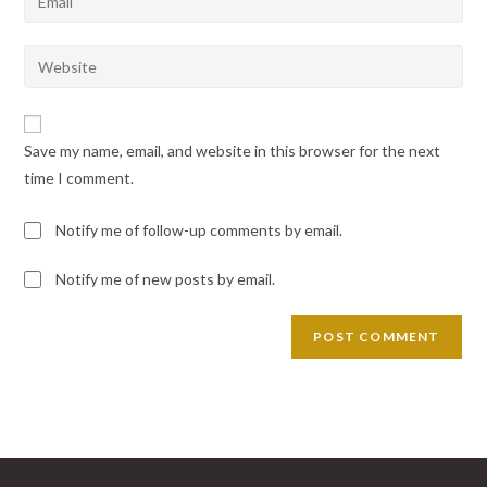
or
your
username
email
Enter
to
address
your
comment
to
website
comment
URL
Save my name, email, and website in this browser for the next
(optional)
time I comment.
Notify me of follow-up comments by email.
Notify me of new posts by email.