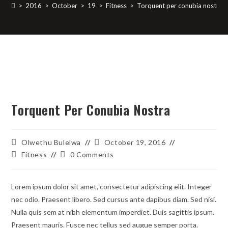
>
2016
>
October
>
19
>
Fitness
>
Torquent per conubia nostra
Torquent Per Conubia Nostra
Post
Post
Olwethu Bulelwa
October 19, 2016
author:
last
Post
Post
Fitness
0 Comments
modified:
category:
comments:
Lorem ipsum dolor sit amet, consectetur adipiscing elit. Integer
nec odio. Praesent libero. Sed cursus ante dapibus diam. Sed nisi.
Nulla quis sem at nibh elementum imperdiet. Duis sagittis ipsum.
Praesent mauris. Fusce nec tellus sed augue semper porta.